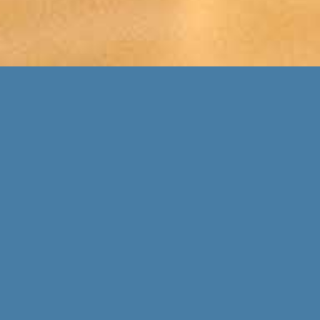
WELKOM!
Ik ben Karlijn Meulman, eigenaar van Meer dan
een goed verhaal. Sinds vijftien jaar ben ik
tekstschrijver en contentspecialist en werk ik
voor organisaties die ook meer zijn dan een
goed verhaal. Mijn specialisaties zijn
storytelling, ghostwriting, bloggen en het
schrijven van strategische teksten.